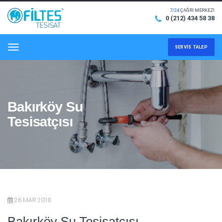
7/24
ÇAĞRI MERKEZİ
0 (212) 434 58 38
SERVIS TALEP
Menu
Bakırköy Su
Tesisatçısı
26 MAR 2018
Bakırköy Su Tesisatçısı