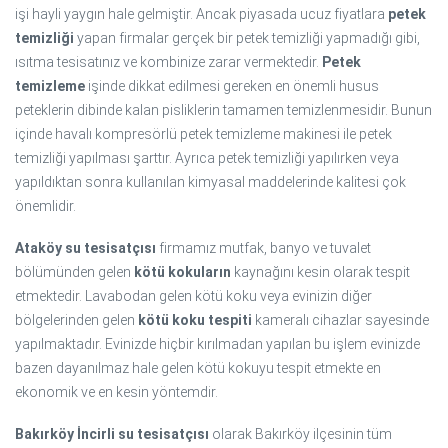
işi hayli yaygın hale gelmiştir. Ancak piyasada ucuz fiyatlara
petek
temizliği
yapan firmalar gerçek bir petek temizliği yapmadığı gibi,
ısıtma tesisatınız ve kombinize zarar vermektedir.
Petek
temizleme
işinde dikkat edilmesi gereken en önemli husus
peteklerin dibinde kalan pisliklerin tamamen temizlenmesidir. Bunun
içinde havalı kompresörlü petek temizleme makinesi ile petek
temizliği yapılması şarttır. Ayrıca petek temizliği yapılırken veya
yapıldıktan sonra kullanılan kimyasal maddelerinde kalitesi çok
önemlidir.
Ataköy su tesisatçısı
firmamız mutfak, banyo ve tuvalet
bölümünden gelen
kötü kokuların
kaynağını kesin olarak tespit
etmektedir. Lavabodan gelen kötü koku veya evinizin diğer
bölgelerinden gelen
kötü koku tespiti
kameralı cihazlar sayesinde
yapılmaktadır. Evinizde hiçbir kırılmadan yapılan bu işlem evinizde
bazen dayanılmaz hale gelen kötü kokuyu tespit etmekte en
ekonomik ve en kesin yöntemdir.
Bakırköy İncirli su tesisatçısı
olarak Bakırköy ilçesinin tüm