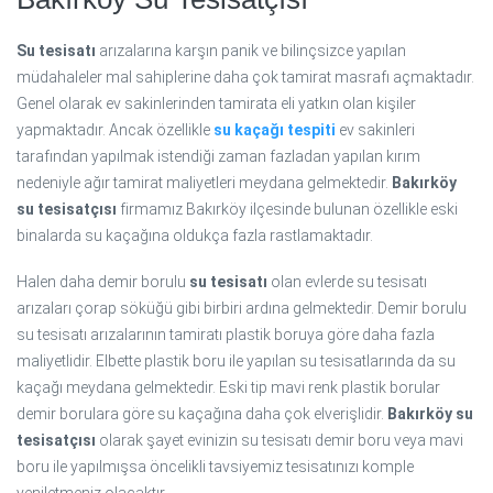
Su tesisatı
arızalarına karşın panik ve bilinçsizce yapılan
müdahaleler mal sahiplerine daha çok tamirat masrafı açmaktadır.
Genel olarak ev sakinlerinden tamirata eli yatkın olan kişiler
yapmaktadır. Ancak özellikle
su kaçağı tespiti
ev sakinleri
tarafından yapılmak istendiği zaman fazladan yapılan kırım
nedeniyle ağır tamirat maliyetleri meydana gelmektedir.
Bakırköy
su tesisatçısı
firmamız Bakırköy ilçesinde bulunan özellikle eski
binalarda su kaçağına oldukça fazla rastlamaktadır.
Halen daha demir borulu
su tesisatı
olan evlerde su tesisatı
arızaları çorap söküğü gibi birbiri ardına gelmektedir. Demir borulu
su tesisatı arızalarının tamiratı plastik boruya göre daha fazla
maliyetlidir. Elbette plastik boru ile yapılan su tesisatlarında da su
kaçağı meydana gelmektedir. Eski tip mavi renk plastik borular
demir borulara göre su kaçağına daha çok elverişlidir.
Bakırköy su
tesisatçısı
olarak şayet evinizin su tesisatı demir boru veya mavi
boru ile yapılmışsa öncelikli tavsiyemiz tesisatınızı komple
yeniletmeniz olacaktır.