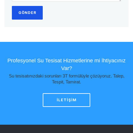
GÖNDER
Profesyonel Su Tesisat Hizmetlerine mi İhtiyacınız
Var?
Su tesisatınızdaki sorunları 3T formülüyle çözüyoruz. Talep,
Tespit, Tamirat.
İLETIŞIM