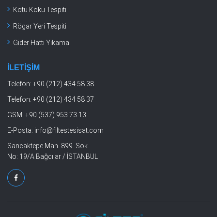
Kötü Koku Tespiti
Rögar Yeri Tespiti
Gider Hattı Yıkama
İLETIŞIM
Telefon:
+90 (212) 434 58 38
Telefon:
+90 (212) 434 58 37
GSM:
+90 (537) 953 73 13
E-Posta:
info@filtestesisat.com
Sancaktepe Mah. 899. Sok.
No: 19/A Bağcılar / İSTANBUL