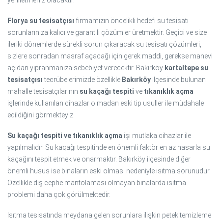
Florya su tesisatçısı
firmamızın öncelikli hedefi su tesisatı
sorunlarınıza kalıcı ve garantili çözümler üretmektir. Geçici ve size
ileriki dönemlerde sürekli sorun çıkaracak su tesisatı çözümleri,
sizlere sonradan masraf açacağı için gerek maddi, gerekse manevi
açıdan yıpranmanıza sebebiyet verecektir. Bakırköy
kartaltepe su
tesisatçısı
tecrübelerimizde özellikle
Bakırköy
ilçesinde bulunan
mahalle tesisatçılarının
su kaçağı tespiti
ve
tıkanıklık açma
işlerinde kullanılan cihazlar olmadan eski tip usuller ile müdahale
edildiğini görmekteyiz.
Su kaçağı tespiti ve tıkanıklık açma
işi mutlaka cihazlar ile
yapılmalıdır. Su kaçağı tespitinde en önemli faktör en az hasarla su
kaçağını tespit etmek ve onarmaktır. Bakırköy ilçesinde diğer
önemli husus ise binaların eski olması nedeniyle ısıtma sorunudur.
Özellikle dış cephe mantolaması olmayan binalarda ısıtma
problemi daha çok görülmektedir.
Isıtma tesisatında meydana gelen sorunlara ilişkin petek temizleme